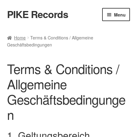
PIKE Records
Skip
Skip
Menu
to
to
navigation
content
Expan
Shop / Genres
child
Home
Terms & Conditions / Allgemeine
menu
Geschäftsbedingungen
Releases
Bands
Terms & Conditions /
Account
Allgemeine
Geschäftsbedingunge
Contact / Kontakt
n
1. Geltungsbereich